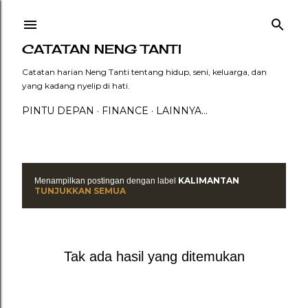
Langsung ke konten utama
CATATAN NENG TANTI
Catatan harian Neng Tanti tentang hidup, seni, keluarga, dan
yang kadang nyelip di hati.
PINTU DEPAN
FINANCE
LAINNYA…
KALIMANTAN
Menampilkan postingan dengan label
P
TUNJUKKAN SEMUA
o
s
Tak ada hasil yang ditemukan
t
i