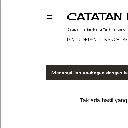
CATATAN 
Catatan harian Neng Tanti tentang hi
PINTU DEPAN
FINANCE
SE
Menampilkan postingan dengan la
P
o
s
Tak ada hasil yan
t
i
n