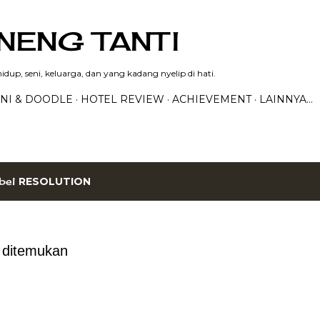
Langsung ke konten utama
NENG TANTI
dup, seni, keluarga, dan yang kadang nyelip di hati.
NI & DOODLE
HOTEL REVIEW
ACHIEVEMENT
LAINNYA…
bel
RESOLUTION
g ditemukan