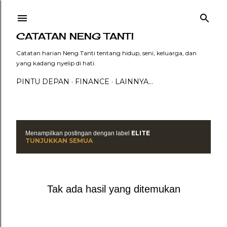
Langsung ke konten utama
CATATAN NENG TANTI
Catatan harian Neng Tanti tentang hidup, seni, keluarga, dan
yang kadang nyelip di hati.
PINTU DEPAN
FINANCE
LAINNYA…
ELITE
Menampilkan postingan dengan label
P
TUNJUKKAN SEMUA
o
s
Tak ada hasil yang ditemukan
t
i