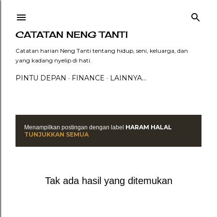
Langsung ke konten utama
CATATAN NENG TANTI
Catatan harian Neng Tanti tentang hidup, seni, keluarga, dan
yang kadang nyelip di hati.
PINTU DEPAN
FINANCE
LAINNYA…
HARAM HALAL
Menampilkan postingan dengan label
P
TUNJUKKAN SEMUA
o
s
Tak ada hasil yang ditemukan
t
i