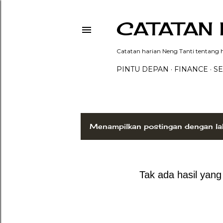
CATATAN 
Catatan harian Neng Tanti tentang hi
PINTU DEPAN
FINANCE
SE
Menampilkan postingan dengan la
P
o
s
Tak ada hasil yan
t
i
n