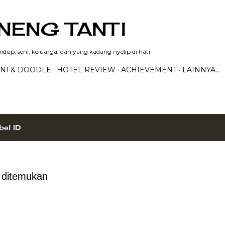
Langsung ke konten utama
NENG TANTI
dup, seni, keluarga, dan yang kadang nyelip di hati.
NI & DOODLE
HOTEL REVIEW
ACHIEVEMENT
LAINNYA…
bel
ID
g ditemukan