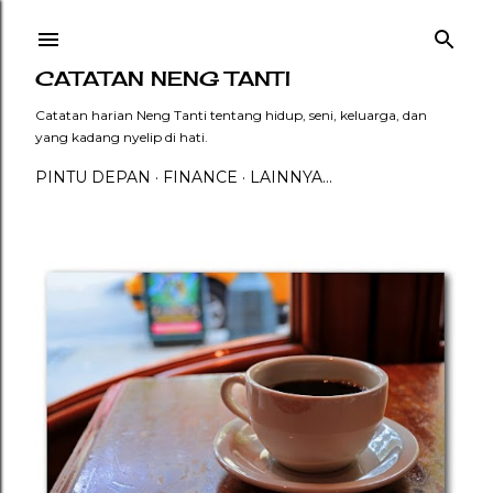
Langsung ke konten utama
CATATAN NENG TANTI
Catatan harian Neng Tanti tentang hidup, seni, keluarga, dan
yang kadang nyelip di hati.
PINTU DEPAN
FINANCE
LAINNYA…
P
o
s
t
i