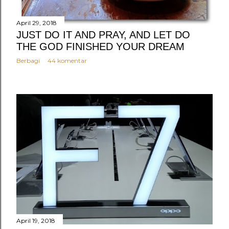
n
g
April 29, 2018
a
JUST DO IT AND PRAY, AND LET DO
THE GOD FINISHED YOUR DREAM
n
Berbagi
44 komentar
April 19, 2018