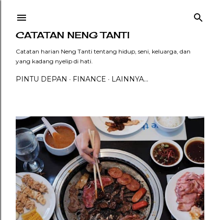
Langsung ke konten utama
CATATAN NENG TANTI
Catatan harian Neng Tanti tentang hidup, seni, keluarga, dan
yang kadang nyelip di hati.
PINTU DEPAN
FINANCE
LAINNYA…
P
o
s
t
i