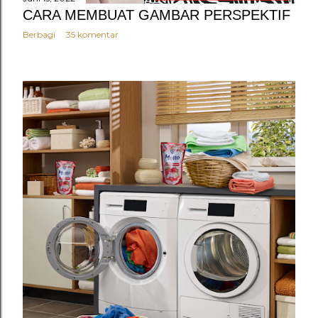
n
CARA MEMBUAT GAMBAR PERSPEKTIF
g
Berbagi
35 komentar
a
n