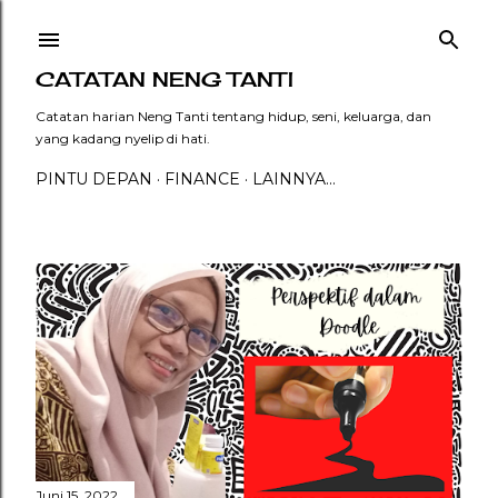
Langsung ke konten utama
CATATAN NENG TANTI
Catatan harian Neng Tanti tentang hidup, seni, keluarga, dan
yang kadang nyelip di hati.
PINTU DEPAN
FINANCE
LAINNYA…
P
o
s
t
i
Juni 15, 2022