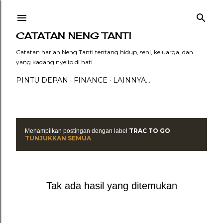
Langsung ke konten utama
CATATAN NENG TANTI
Catatan harian Neng Tanti tentang hidup, seni, keluarga, dan
yang kadang nyelip di hati.
PINTU DEPAN
FINANCE
LAINNYA…
TRAC TO GO
Menampilkan postingan dengan label
P
TUNJUKKAN SEMUA
o
s
Tak ada hasil yang ditemukan
t
i