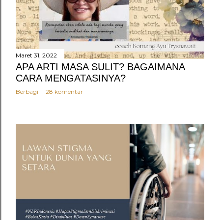
n
g
a
n
Maret 31, 2022
APA ARTI MASA SULIT? BAGAIMANA
CARA MENGATASINYA?
Berbagi
28 komentar