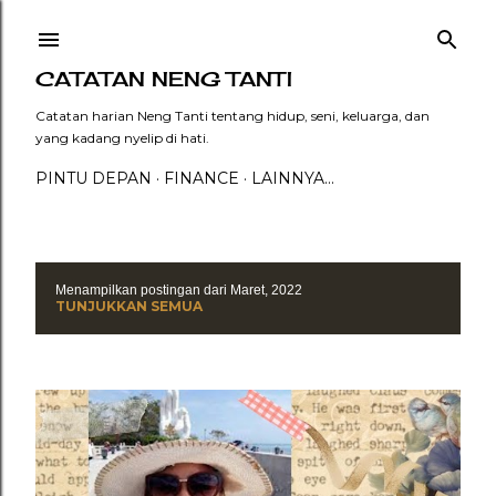
Langsung ke konten utama
CATATAN NENG TANTI
Catatan harian Neng Tanti tentang hidup, seni, keluarga, dan
yang kadang nyelip di hati.
PINTU DEPAN
FINANCE
LAINNYA…
Menampilkan postingan dari Maret, 2022
P
TUNJUKKAN SEMUA
o
s
t
i