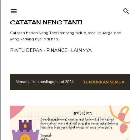
Langsung ke konten utama
CATATAN NENG TANTI
Catatan harian Neng Tanti tentang hidup, seni, keluarga, dan
yang kadang nyelip di hati.
PINTU DEPAN
FINANCE
LAINNYA…
Menampilkan postingan dari 2024
TUNJUKKAN SEMUA
P
o
s
t
i