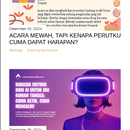
n
g
a
n
Desember 29, 2024
ACARA MEWAH, TAPI KENAPA PERUTKU
CUMA DAPAT HARAPAN?
Berbagi
Posting Komentar
Desember 29, 2024