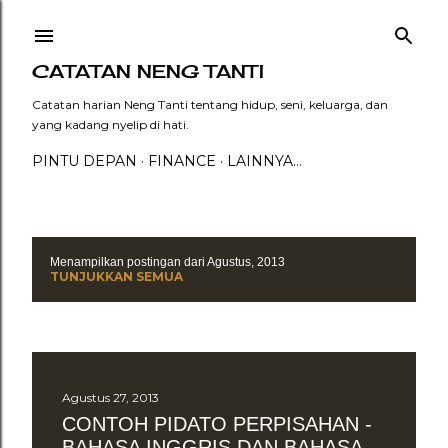
Langsung ke konten utama
CATATAN NENG TANTI
Catatan harian Neng Tanti tentang hidup, seni, keluarga, dan
yang kadang nyelip di hati.
PINTU DEPAN
FINANCE
LAINNYA…
Menampilkan postingan dari Agustus, 2013
P
TUNJUKKAN SEMUA
o
s
t
Agustus 27, 2013
i
CONTOH PIDATO PERPISAHAN -
BAHASA INGGRIS DAN BAHASA