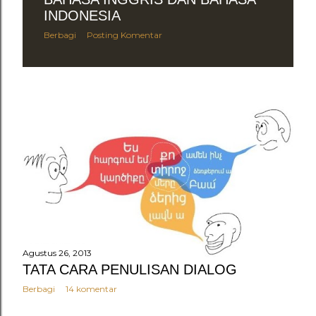
n
INDONESIA
g
Berbagi
Posting Komentar
a
n
Agustus 26, 2013
TATA CARA PENULISAN DIALOG
Berbagi
14 komentar