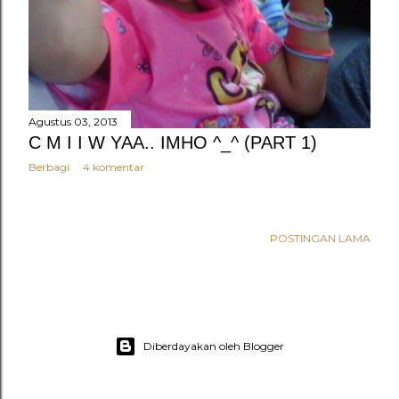
Agustus 03, 2013
C M I I W YAA.. IMHO ^_^ (PART 1)
Berbagi
4 komentar
POSTINGAN LAMA
Diberdayakan oleh Blogger