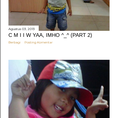
Agustus 03, 2013
C M I I W YAA, IMHO ^_^ (PART 2)
Berbagi
Posting Komentar