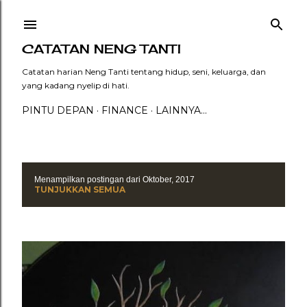
Langsung ke konten utama
CATATAN NENG TANTI
Catatan harian Neng Tanti tentang hidup, seni, keluarga, dan
yang kadang nyelip di hati.
PINTU DEPAN
FINANCE
LAINNYA…
Menampilkan postingan dari Oktober, 2017
P
TUNJUKKAN SEMUA
o
s
t
i