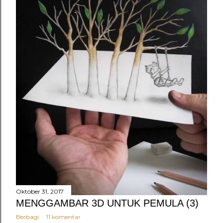
n
g
a
n
Oktober 31, 2017
MENGGAMBAR 3D UNTUK PEMULA (3)
Berbagi
11 komentar