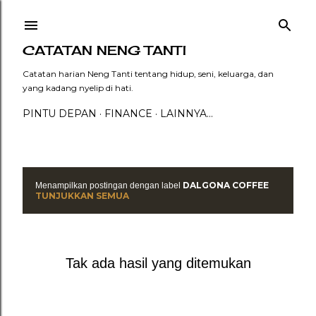
Langsung ke konten utama
CATATAN NENG TANTI
Catatan harian Neng Tanti tentang hidup, seni, keluarga, dan
yang kadang nyelip di hati.
PINTU DEPAN
FINANCE
LAINNYA…
DALGONA COFFEE
Menampilkan postingan dengan label
P
TUNJUKKAN SEMUA
o
s
Tak ada hasil yang ditemukan
t
i