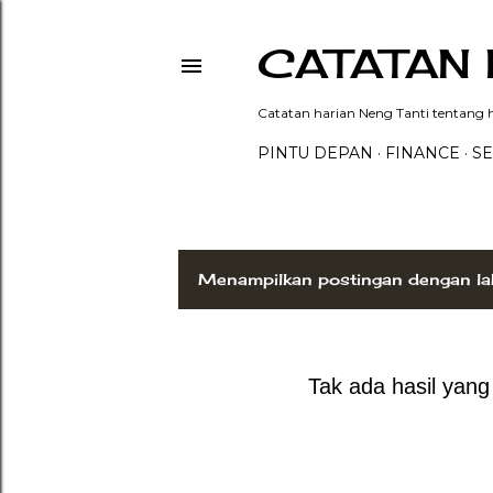
CATATAN 
Catatan harian Neng Tanti tentang hi
PINTU DEPAN
FINANCE
SE
Menampilkan postingan dengan la
P
o
s
Tak ada hasil yan
t
i
n