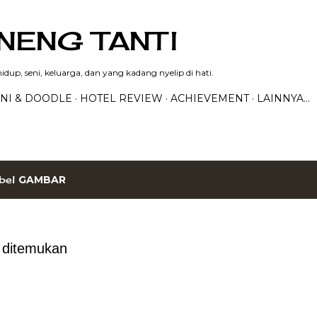
Langsung ke konten utama
NENG TANTI
dup, seni, keluarga, dan yang kadang nyelip di hati.
NI & DOODLE
HOTEL REVIEW
ACHIEVEMENT
LAINNYA…
bel
GAMBAR
g ditemukan