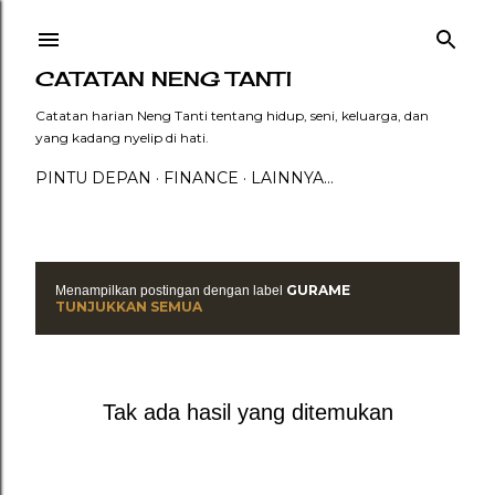
Langsung ke konten utama
CATATAN NENG TANTI
Catatan harian Neng Tanti tentang hidup, seni, keluarga, dan
yang kadang nyelip di hati.
PINTU DEPAN
FINANCE
LAINNYA…
GURAME
Menampilkan postingan dengan label
P
TUNJUKKAN SEMUA
o
s
Tak ada hasil yang ditemukan
t
i