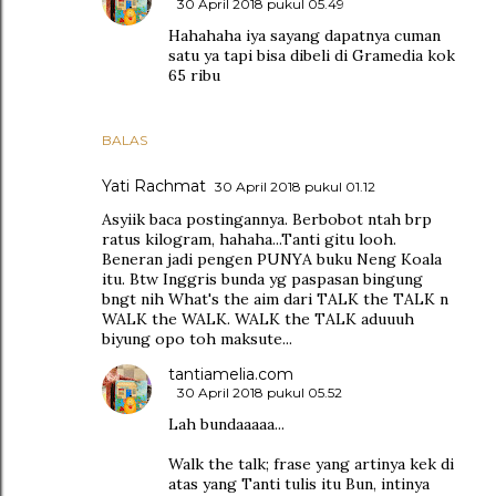
30 April 2018 pukul 05.49
Hahahaha iya sayang dapatnya cuman
satu ya tapi bisa dibeli di Gramedia kok
65 ribu
BALAS
Yati Rachmat
30 April 2018 pukul 01.12
Asyiik baca postingannya. Berbobot ntah brp
ratus kilogram, hahaha...Tanti gitu looh.
Beneran jadi pengen PUNYA buku Neng Koala
itu. Btw Inggris bunda yg paspasan bingung
bngt nih What's the aim dari TALK the TALK n
WALK the WALK. WALK the TALK aduuuh
biyung opo toh maksute...
tantiamelia.com
30 April 2018 pukul 05.52
Lah bundaaaaa...
Walk the talk; frase yang artinya kek di
atas yang Tanti tulis itu Bun, intinya