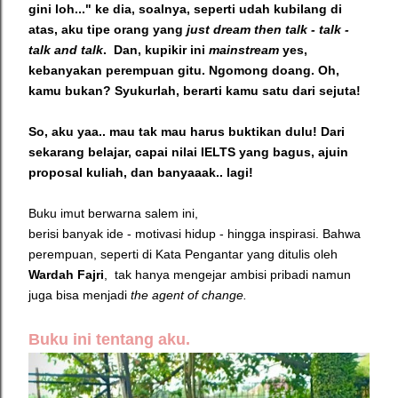
gini loh..." ke dia, soalnya, seperti udah kubilang di
atas, aku tipe orang yang
just dream then talk - talk -
talk and talk
. Dan, kupikir ini
mainstream
yes,
kebanyakan perempuan gitu. Ngomong doang. Oh,
kamu bukan? Syukurlah, berarti kamu satu dari sejuta!
So, aku yaa.. mau tak mau harus buktikan dulu! Dari
sekarang belajar, capai nilai IELTS yang bagus, ajuin
proposal kuliah, dan banyaaak.. lagi!
Buku imut berwarna salem ini,
berisi banyak ide - motivasi hidup - hingga inspirasi. Bahwa
perempuan, seperti di Kata Pengantar yang ditulis oleh
Wardah Fajri
, tak hanya mengejar ambisi pribadi namun
juga bisa menjadi
the agent of change.
Buku ini tentang aku.