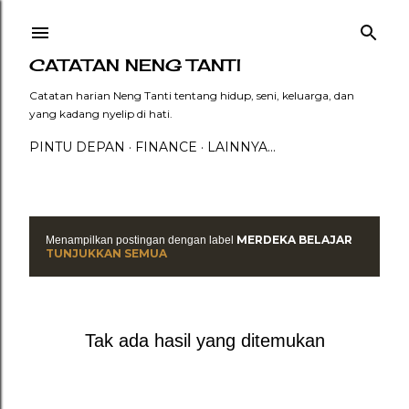
Langsung ke konten utama
CATATAN NENG TANTI
Catatan harian Neng Tanti tentang hidup, seni, keluarga, dan
yang kadang nyelip di hati.
PINTU DEPAN
FINANCE
LAINNYA…
MERDEKA BELAJAR
Menampilkan postingan dengan label
P
TUNJUKKAN SEMUA
o
s
Tak ada hasil yang ditemukan
t
i