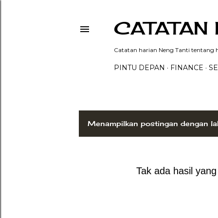
CATATAN 
Catatan harian Neng Tanti tentang hi
PINTU DEPAN
FINANCE
SE
Menampilkan postingan dengan la
P
o
s
Tak ada hasil yan
t
i
n