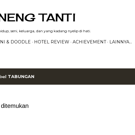
Langsung ke konten utama
NENG TANTI
dup, seni, keluarga, dan yang kadang nyelip di hati.
NI & DOODLE
HOTEL REVIEW
ACHIEVEMENT
LAINNYA…
bel
TABUNGAN
g ditemukan