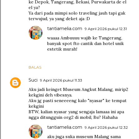
ke Depok, Tangerang, Bekasi, Purwakarta de el
el ya?
Ya dari pada mimpi solo traveling jauh tapi gak
terwujud, ya yang deket aja :D
tantiamelia.com
9 April 2026 pukul 12.31
waaaa Ambuuuu wajib ke Tangerang,
banyak spot fto cantik dan hotel unik
estetik murah!
BALAS
Suci
9 April 2026 pukul 11.33
Aku jadi keinget Museum Angkut Malang, mirip2
kekgini deh vibesnya.
Aku jg pasti seneeeeng kalo "nyasar" ke tempat
kekgini
BTW, kalian nyasar yang sengaja lamaaa ini apa
ngga ditungguin org2 di mobil, Bu? Hahaha
tantiamelia.com
9 April 2026 pukul 12.32
aku juga suka museum Malang sama