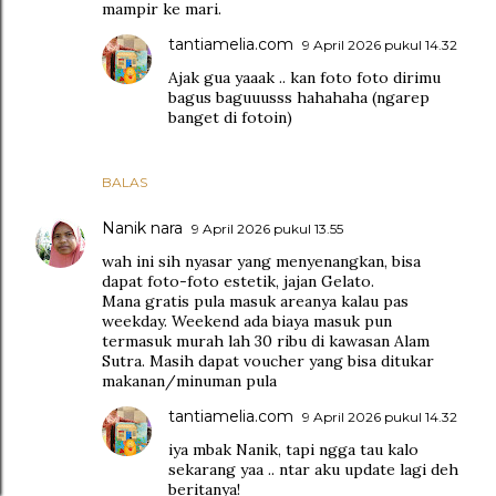
mampir ke mari.
tantiamelia.com
9 April 2026 pukul 14.32
Ajak gua yaaak .. kan foto foto dirimu
bagus baguuusss hahahaha (ngarep
banget di fotoin)
BALAS
Nanik nara
9 April 2026 pukul 13.55
wah ini sih nyasar yang menyenangkan, bisa
dapat foto-foto estetik, jajan Gelato.
Mana gratis pula masuk areanya kalau pas
weekday. Weekend ada biaya masuk pun
termasuk murah lah 30 ribu di kawasan Alam
Sutra. Masih dapat voucher yang bisa ditukar
makanan/minuman pula
tantiamelia.com
9 April 2026 pukul 14.32
iya mbak Nanik, tapi ngga tau kalo
sekarang yaa .. ntar aku update lagi deh
beritanya!