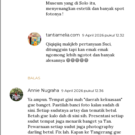
Museum yang di Solo itu,
menyenangkan estetik dan banyak spot
fotonya !
tantiamelia.com
9 April 2026 pukul 12.32
Qiqiqiiq makjleb pertanyaan Suci,
ditungguin tapi kan emak emak
ngomong lebih ngotot dan banyak
alesannya 😄😄😄😄😄
BALAS
Annie Nugraha
9 April 2026 pukul 12.36
Ya ampun. Tempat gini mah "daerah kekuasaan"
gue banget. Pastilah banci foto kalau sudah di
sini. Setiap sudutnya artsy dan tematik betul.
Betah gue kalo dah di sini sih. Presentasi setiap
sudut tempat juga menarik banget ya Tan.
Pewarnaan setiap sudut juga photography
darling betul. Fix lah. Kapan ke Tangerang gue