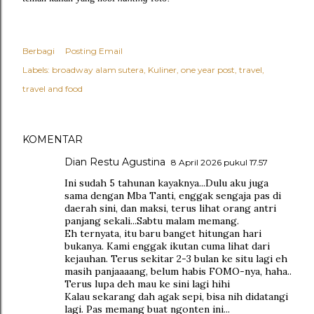
Berbagi
Posting Email
Labels:
broadway alam sutera
Kuliner
one year post
travel
travel and food
KOMENTAR
Dian Restu Agustina
8 April 2026 pukul 17.57
Ini sudah 5 tahunan kayaknya...Dulu aku juga
sama dengan Mba Tanti, enggak sengaja pas di
daerah sini, dan maksi, terus lihat orang antri
panjang sekali...Sabtu malam memang.
Eh ternyata, itu baru banget hitungan hari
bukanya. Kami enggak ikutan cuma lihat dari
kejauhan. Terus sekitar 2-3 bulan ke situ lagi eh
masih panjaaaang, belum habis FOMO-nya, haha..
Terus lupa deh mau ke sini lagi hihi
Kalau sekarang dah agak sepi, bisa nih didatangi
lagi. Pas memang buat ngonten ini...