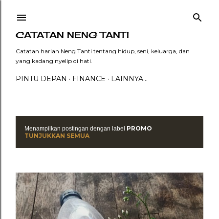
Langsung ke konten utama
CATATAN NENG TANTI
Catatan harian Neng Tanti tentang hidup, seni, keluarga, dan
yang kadang nyelip di hati.
PINTU DEPAN
FINANCE
LAINNYA…
PROMO
Menampilkan postingan dengan label
P
TUNJUKKAN SEMUA
o
s
t
i