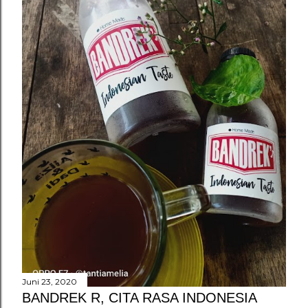
n
g
a
n
Juni 23, 2020
BANDREK R, CITA RASA INDONESIA