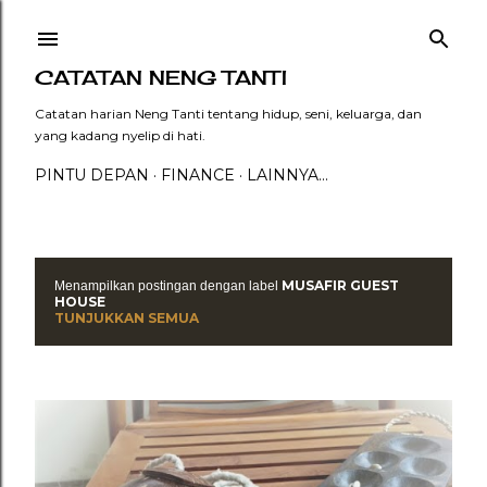
Langsung ke konten utama
CATATAN NENG TANTI
Catatan harian Neng Tanti tentang hidup, seni, keluarga, dan
yang kadang nyelip di hati.
PINTU DEPAN
FINANCE
LAINNYA…
MUSAFIR GUEST
Menampilkan postingan dengan label
P
HOUSE
TUNJUKKAN SEMUA
o
s
t
i