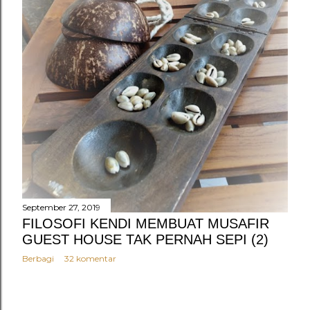
n
g
a
n
September 27, 2019
FILOSOFI KENDI MEMBUAT MUSAFIR
GUEST HOUSE TAK PERNAH SEPI (2)
Berbagi
32 komentar