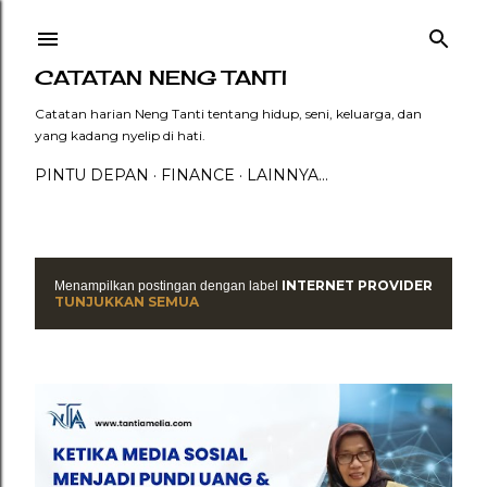
Langsung ke konten utama
CATATAN NENG TANTI
Catatan harian Neng Tanti tentang hidup, seni, keluarga, dan
yang kadang nyelip di hati.
PINTU DEPAN
FINANCE
LAINNYA…
INTERNET PROVIDER
Menampilkan postingan dengan label
P
TUNJUKKAN SEMUA
o
s
t
i