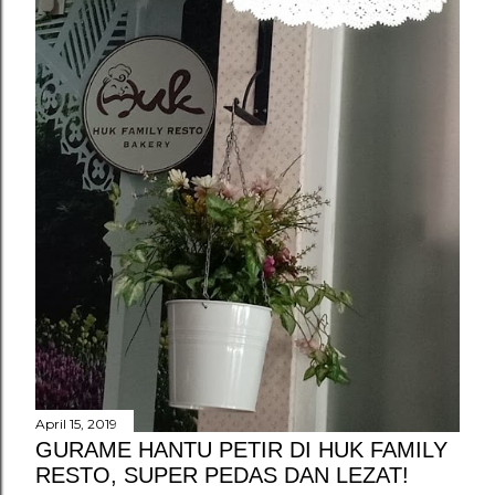
n
g
a
n
April 15, 2019
GURAME HANTU PETIR DI HUK FAMILY
RESTO, SUPER PEDAS DAN LEZAT!