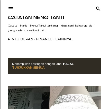
Langsung ke konten utama
CATATAN NENG TANTI
Catatan harian Neng Tanti tentang hidup, seni, keluarga, dan
yang kadang nyelip di hati.
PINTU DEPAN
FINANCE
LAINNYA…
HALAL
Menampilkan postingan dengan label
P
TUNJUKKAN SEMUA
o
s
t
i