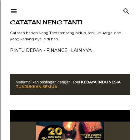
Langsung ke konten utama
CATATAN NENG TANTI
Catatan harian Neng Tanti tentang hidup, seni, keluarga, dan
yang kadang nyelip di hati.
PINTU DEPAN
FINANCE
LAINNYA…
KEBAYA INDONESIA
Menampilkan postingan dengan label
P
TUNJUKKAN SEMUA
o
s
t
i