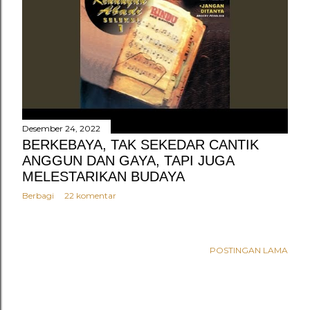
n
g
a
n
Desember 24, 2022
BERKEBAYA, TAK SEKEDAR CANTIK
ANGGUN DAN GAYA, TAPI JUGA
MELESTARIKAN BUDAYA
Berbagi
22 komentar
POSTINGAN LAMA