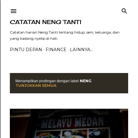
Langsung ke konten utama
CATATAN NENG TANTI
Catatan harian Neng Tanti tentang hidup, seni, keluarga, dan
yang kadang nyelip di hati.
PINTU DEPAN
FINANCE
LAINNYA…
NENG
Menampilkan postingan dengan label
P
TUNJUKKAN SEMUA
o
s
t
i