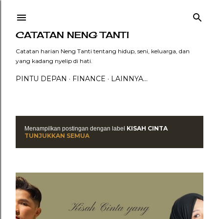
Langsung ke konten utama
CATATAN NENG TANTI
Catatan harian Neng Tanti tentang hidup, seni, keluarga, dan
yang kadang nyelip di hati.
PINTU DEPAN
FINANCE
LAINNYA…
KISAH CINTA
Menampilkan postingan dengan label
P
TUNJUKKAN SEMUA
o
s
t
i