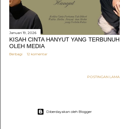
n
g
a
n
Januari 19, 2026
KISAH CINTA HANYUT YANG TERBUNUH
OLEH MEDIA
Berbagi
12 komentar
POSTINGAN LAMA
Diberdayakan oleh Blogger