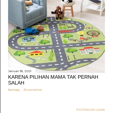
n
g
a
n
Januari 18, 2021
KARENA PILIHAN MAMA TAK PERNAH
SALAH
Berbagi
35 komentar
POSTINGAN LAMA