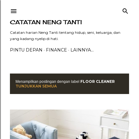
Langsung ke konten utama
CATATAN NENG TANTI
Catatan harian Neng Tanti tentang hidup, seni, keluarga, dan
yang kadang nyelip di hati.
PINTU DEPAN
FINANCE
LAINNYA…
FLOOR CLEANER
Menampilkan postingan dengan label
P
TUNJUKKAN SEMUA
o
s
t
i