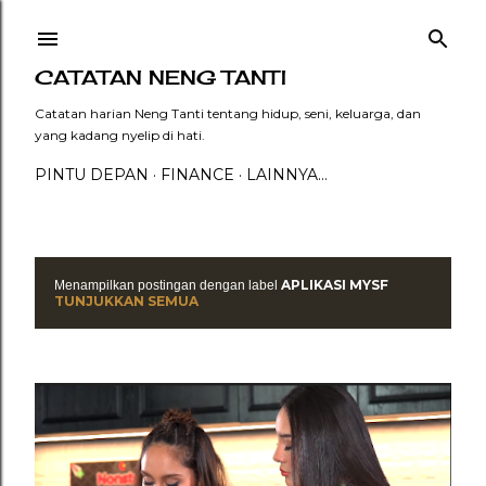
Langsung ke konten utama
CATATAN NENG TANTI
Catatan harian Neng Tanti tentang hidup, seni, keluarga, dan
yang kadang nyelip di hati.
PINTU DEPAN
FINANCE
LAINNYA…
APLIKASI MYSF
Menampilkan postingan dengan label
P
TUNJUKKAN SEMUA
o
s
t
i