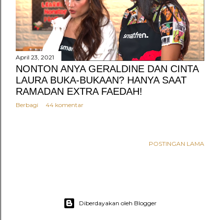
n
g
a
n
April 23, 2021
NONTON ANYA GERALDINE DAN CINTA
LAURA BUKA-BUKAAN? HANYA SAAT
RAMADAN EXTRA FAEDAH!
Berbagi
44 komentar
POSTINGAN LAMA
Diberdayakan oleh Blogger