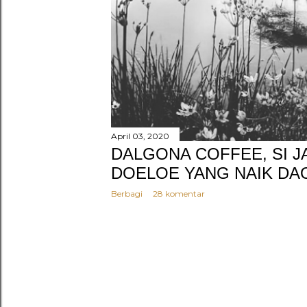
g
a
n
April 03, 2020
DALGONA COFFEE, SI 
DOELOE YANG NAIK DA
Berbagi
28 komentar