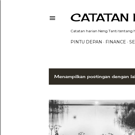
CATATAN 
Catatan harian Neng Tanti tentang hi
PINTU DEPAN
FINANCE
SE
Menampilkan postingan dengan la
P
o
s
t
i
n