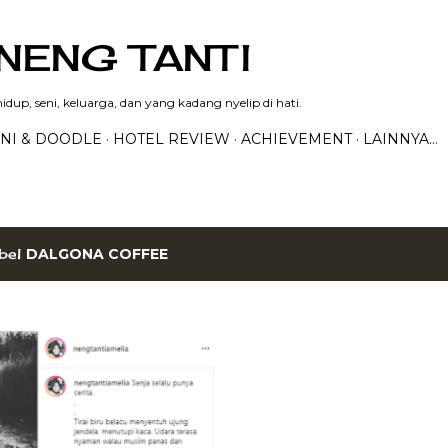
Langsung ke konten utama
NENG TANTI
dup, seni, keluarga, dan yang kadang nyelip di hati.
NI & DOODLE
HOTEL REVIEW
ACHIEVEMENT
LAINNYA…
bel
DALGONA COFFEE