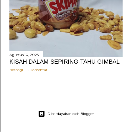
n
g
POSTINGAN LAMA
a
n
Agustus 10, 2023
KISAH DALAM SEPIRING TAHU GIMBAL
Berbagi
2 komentar
Diberdayakan oleh Blogger