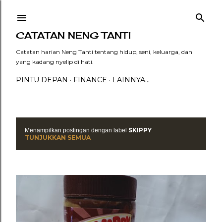
Langsung ke konten utama
CATATAN NENG TANTI
Catatan harian Neng Tanti tentang hidup, seni, keluarga, dan
yang kadang nyelip di hati.
PINTU DEPAN
FINANCE
LAINNYA…
SKIPPY
Menampilkan postingan dengan label
P
TUNJUKKAN SEMUA
o
s
t
i