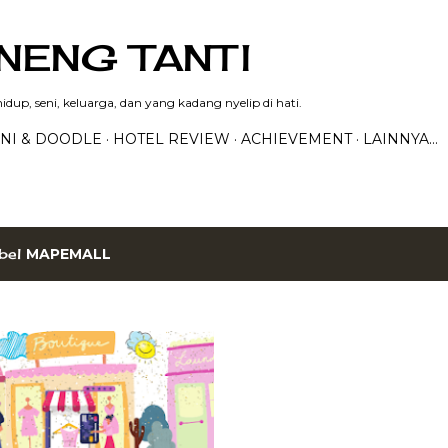
Langsung ke konten utama
NENG TANTI
dup, seni, keluarga, dan yang kadang nyelip di hati.
NI & DOODLE
HOTEL REVIEW
ACHIEVEMENT
LAINNYA…
bel
MAPEMALL