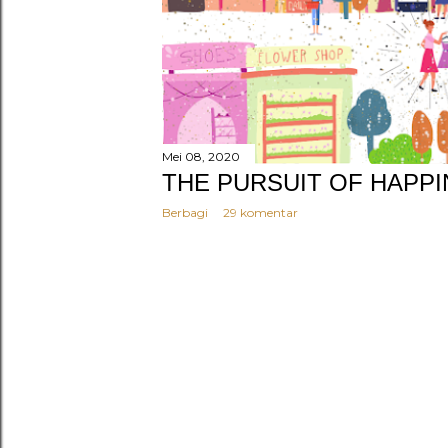
g
a
n
Mei 08, 2020
THE PURSUIT OF HAPP
Berbagi
29 komentar