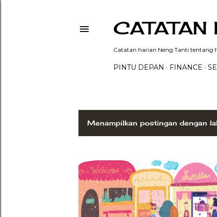
CATATAN 
Catatan harian Neng Tanti tentang hi
PINTU DEPAN
FINANCE
SE
Menampilkan postingan dengan la
P
o
s
t
i
n