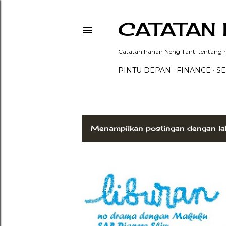
CATATAN 
Catatan harian Neng Tanti tentang hi
PINTU DEPAN
FINANCE
SE
Menampilkan postingan dengan la
P
o
s
t
i
n