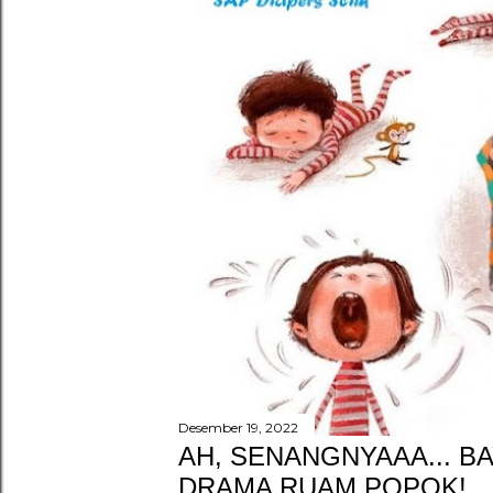
g
a
n
Desember 19, 2022
AH, SENANGNYAAA... BA
DRAMA RUAM POPOK!