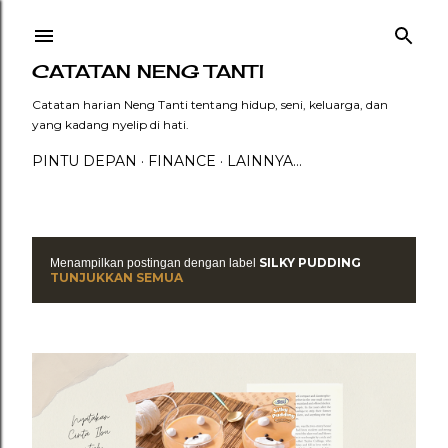
Langsung ke konten utama
CATATAN NENG TANTI
Catatan harian Neng Tanti tentang hidup, seni, keluarga, dan
yang kadang nyelip di hati.
PINTU DEPAN
FINANCE
LAINNYA…
SILKY PUDDING
Menampilkan postingan dengan label
P
TUNJUKKAN SEMUA
o
s
t
i