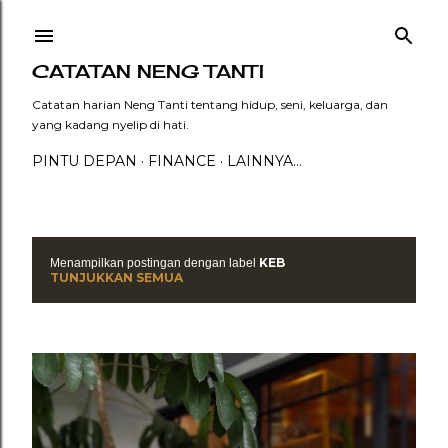
Langsung ke konten utama
CATATAN NENG TANTI
Catatan harian Neng Tanti tentang hidup, seni, keluarga, dan
yang kadang nyelip di hati.
PINTU DEPAN
FINANCE
LAINNYA…
KEB
Menampilkan postingan dengan label
P
TUNJUKKAN SEMUA
o
s
t
i