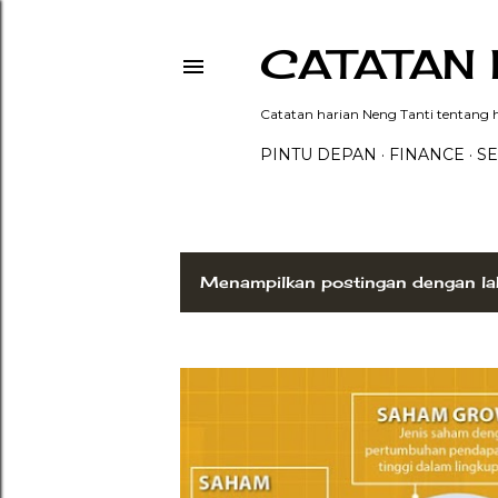
CATATAN 
Catatan harian Neng Tanti tentang hi
PINTU DEPAN
FINANCE
SE
Menampilkan postingan dengan la
P
o
s
t
i
n