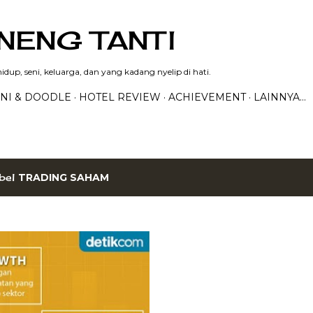
Langsung ke konten utama
NENG TANTI
dup, seni, keluarga, dan yang kadang nyelip di hati.
NI & DOODLE
HOTEL REVIEW
ACHIEVEMENT
LAINNYA…
bel
TRADING SAHAM