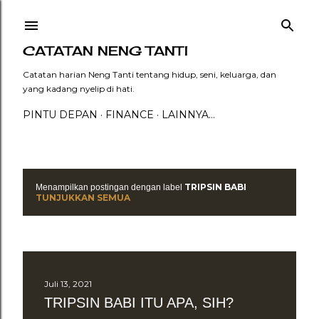
Langsung ke konten utama
CATATAN NENG TANTI
Catatan harian Neng Tanti tentang hidup, seni, keluarga, dan
yang kadang nyelip di hati.
PINTU DEPAN
FINANCE
LAINNYA…
TRIPSIN BABI
Menampilkan postingan dengan label
P
TUNJUKKAN SEMUA
o
s
t
Juli 13, 2021
i
TRIPSIN BABI ITU APA, SIH?