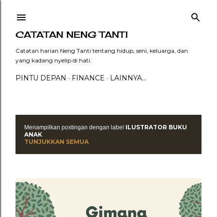
Langsung ke konten utama
CATATAN NENG TANTI
Catatan harian Neng Tanti tentang hidup, seni, keluarga, dan
yang kadang nyelip di hati.
PINTU DEPAN
FINANCE
LAINNYA…
ILUSTRATOR BUKU
Menampilkan postingan dengan label
P
ANAK
TUNJUKKAN SEMUA
o
s
t
i