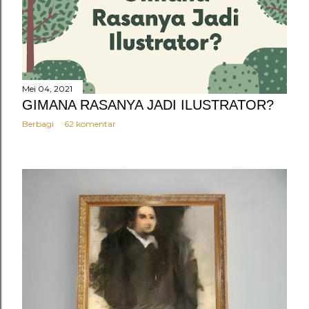
n
g
a
n
Mei 04, 2021
GIMANA RASANYA JADI ILUSTRATOR?
Berbagi
62 komentar