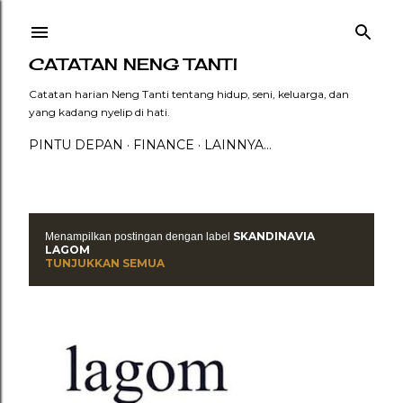
Langsung ke konten utama
CATATAN NENG TANTI
Catatan harian Neng Tanti tentang hidup, seni, keluarga, dan
yang kadang nyelip di hati.
PINTU DEPAN
FINANCE
LAINNYA…
SKANDINAVIA
Menampilkan postingan dengan label
P
LAGOM
TUNJUKKAN SEMUA
o
s
t
i