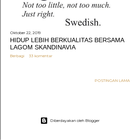
n
g
a
n
Oktober 22, 2019
HIDUP LEBIH BERKUALITAS BERSAMA
LAGOM SKANDINAVIA
Berbagi
33 komentar
POSTINGAN LAMA
Diberdayakan oleh Blogger