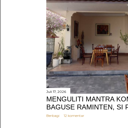
g
a
n
Juli 17, 2026
MENGULITI MANTRA KO
BAGUSE RAMINTEN, SI 
Berbagi
12 komentar