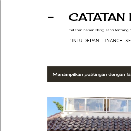
CATATAN 
Catatan harian Neng Tanti tentang hi
PINTU DEPAN
FINANCE
SE
Menampilkan postingan dengan la
P
o
s
t
i
n