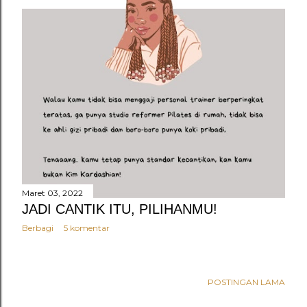
n
g
a
n
Maret 03, 2022
JADI CANTIK ITU, PILIHANMU!
Berbagi
5 komentar
POSTINGAN LAMA