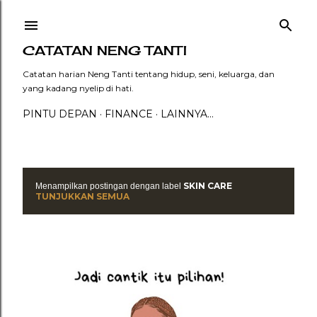
Langsung ke konten utama
CATATAN NENG TANTI
Catatan harian Neng Tanti tentang hidup, seni, keluarga, dan
yang kadang nyelip di hati.
PINTU DEPAN
FINANCE
LAINNYA…
SKIN CARE
Menampilkan postingan dengan label
P
TUNJUKKAN SEMUA
o
s
t
i