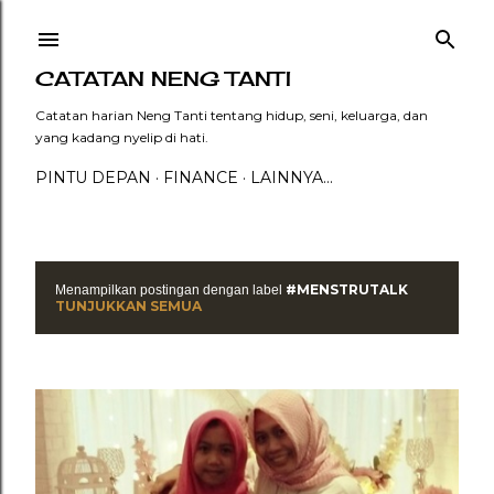
Langsung ke konten utama
CATATAN NENG TANTI
Catatan harian Neng Tanti tentang hidup, seni, keluarga, dan
yang kadang nyelip di hati.
PINTU DEPAN
FINANCE
LAINNYA…
#MENSTRUTALK
Menampilkan postingan dengan label
P
TUNJUKKAN SEMUA
o
s
t
i