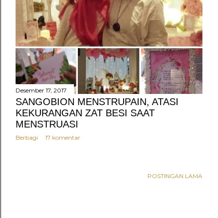
n
g
a
n
Desember 17, 2017
SANGOBION MENSTRUPAIN, ATASI
KEKURANGAN ZAT BESI SAAT
MENSTRUASI
Berbagi
17 komentar
POSTINGAN LAMA