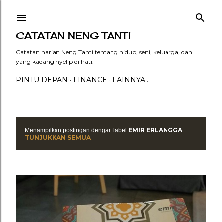
Langsung ke konten utama
CATATAN NENG TANTI
Catatan harian Neng Tanti tentang hidup, seni, keluarga, dan
yang kadang nyelip di hati.
PINTU DEPAN
FINANCE
LAINNYA…
EMIR ERLANGGA
Menampilkan postingan dengan label
P
TUNJUKKAN SEMUA
o
s
t
i