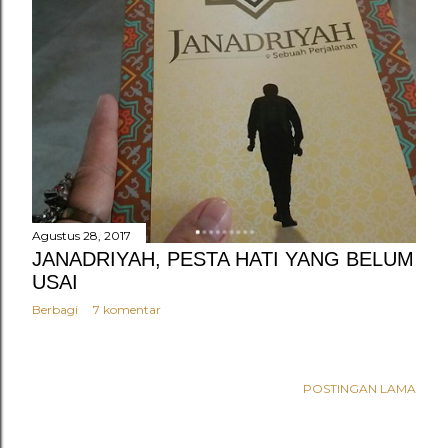
n
g
a
n
Agustus 28, 2017
JANADRIYAH, PESTA HATI YANG BELUM
USAI
Berbagi
7 komentar
POSTINGAN LAMA