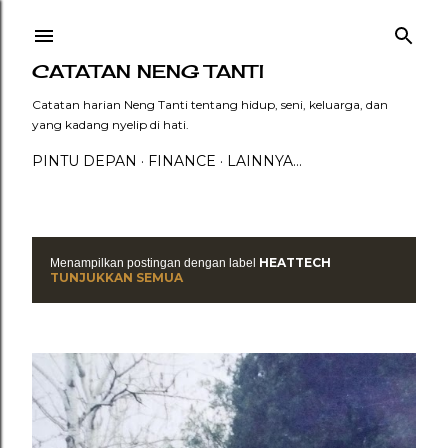
Langsung ke konten utama
CATATAN NENG TANTI
Catatan harian Neng Tanti tentang hidup, seni, keluarga, dan
yang kadang nyelip di hati.
PINTU DEPAN
FINANCE
LAINNYA…
HEATTECH
Menampilkan postingan dengan label
P
TUNJUKKAN SEMUA
o
s
t
i