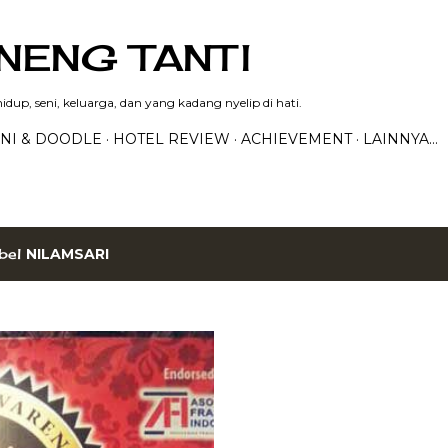
Langsung ke konten utama
NENG TANTI
dup, seni, keluarga, dan yang kadang nyelip di hati.
NI & DOODLE
HOTEL REVIEW
ACHIEVEMENT
LAINNYA…
bel
NILAMSARI