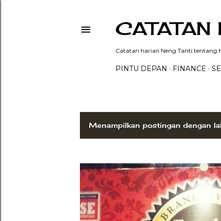
CATATAN 
Catatan harian Neng Tanti tentang hi
PINTU DEPAN
FINANCE
SE
Menampilkan postingan dengan la
P
o
s
t
i
n