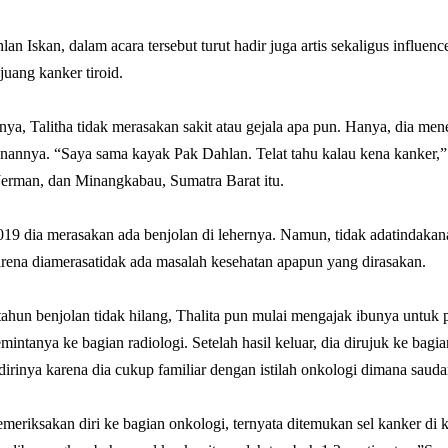
lan Iskan, dalam acara tersebut turut hadir juga artis sekaligus influence
juang kanker tiroid.
nya, Talitha tidak merasakan sakit atau gejala apa pun. Hanya, dia m
anannya. “Saya sama kayak Pak Dahlan. Telat tahu kalau kena kanker,”
Jerman, dan Minangkabau, Sumatra Barat itu.
019 dia merasakan ada benjolan di lehernya. Namun, tidak adatindaka
rena diamerasatidak ada masalah kesehatan apapun yang dirasakan.
tahun benjolan tidak hilang, Thalita pun mulai mengajak ibunya untuk p
intanya ke bagian radiologi. Setelah hasil keluar, dia dirujuk ke bag
i dirinya karena dia cukup familiar dengan istilah onkologi dimana sau
meriksakan diri ke bagian onkologi, ternyata ditemukan sel kanker di k