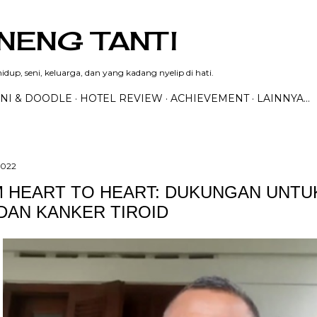
Langsung ke konten utama
NENG TANTI
dup, seni, keluarga, dan yang kadang nyelip di hati.
NI & DOODLE
HOTEL REVIEW
ACHIEVEMENT
LAINNYA…
2022
 HEART TO HEART: DUKUNGAN UNTU
 DAN KANKER TIROID