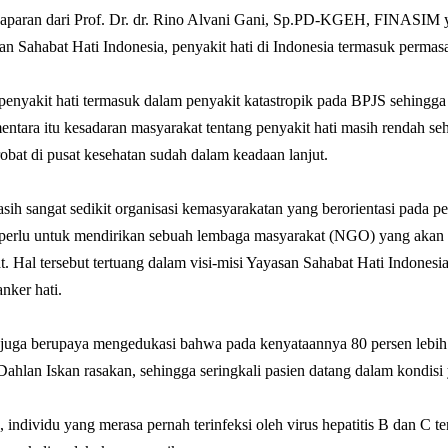
aparan dari Prof. Dr. dr. Rino Alvani Gani, Sp.PD-KGEH, FINASIM 
an Sahabat Hati Indonesia, penyakit hati di Indonesia termasuk permas
penyakit hati termasuk dalam penyakit katastropik pada BPJS sehing
entara itu kesadaran masyarakat tentang penyakit hati masih rendah se
obat di pusat kesehatan sudah dalam keadaan lanjut.
asih sangat sedikit organisasi kemasyarakatan yang berorientasi pada p
perlu untuk mendirikan sebuah lembaga masyarakat (NGO) yang akan be
. Hal tersebut tertuang dalam visi-misi Yayasan Sahabat Hati Indones
nker hati.
juga berupaya mengedukasi bahwa pada kenyataannya 80 persen lebih ka
ahlan Iskan rasakan, sehingga seringkali pasien datang dalam kondisi
 individu yang merasa pernah terinfeksi oleh virus hepatitis B dan C te