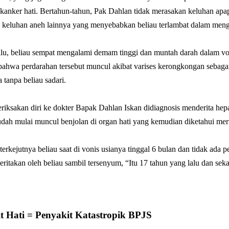
 kanker hati. Bertahun-tahun, Pak Dahlan tidak merasakan keluhan apa
u keluhan aneh lainnya yang menyebabkan beliau terlambat dalam meng
alu, beliau sempat mengalami demam tinggi dan muntah darah dalam vo
bahwa perdarahan tersebut muncul akibat varises kerongkongan sebagai 
a tanpa beliau sadari.
iksakan diri ke dokter Bapak Dahlan Iskan didiagnosis menderita hepat
udah mulai muncul benjolan di organ hati yang kemudian diketahui mer
erkejutnya beliau saat di vonis usianya tinggal 6 bulan dan tidak ada pen
ceritakan oleh beliau sambil tersenyum, “Itu 17 tahun yang lalu dan sek
t Hati = Penyakit Katastropik BPJS