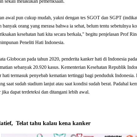
un sekali melakukan pemeriksaan.
an awal pun cukup mudah, yakni dengan tes SGOT dan SGPT (indikator 
banyak orang yang merasa bahwa ia sehat, belum tentu sebetulnya kon
iksakan kesehatan hati kita secara berkala," begitu penjelasan Prof Ri
impunan Peneliti Hati Indonesia.
ata Globocan pada tahun 2020, penderita kanker hati di Indonesia pad
matian sebanyak 20.920 kasus. Kementerian Kesehatan Republik Indo
r hati termasuk penyebab kematian tertinggi bagi penduduk Indonesia. Ha
ng saat sudah stadium lanjut atau saat kondisi sudah berat. Padahal k
r jika dapat terdeteksi dan ditangani lebih awal.
latief, Telat tahu kalau kena kanker