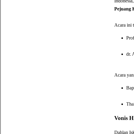
Indonesia
Pejuang 
Acara ini 
Pro
dr.
Acara yang
Bap
Thal
Vonis H
Dahlan Is