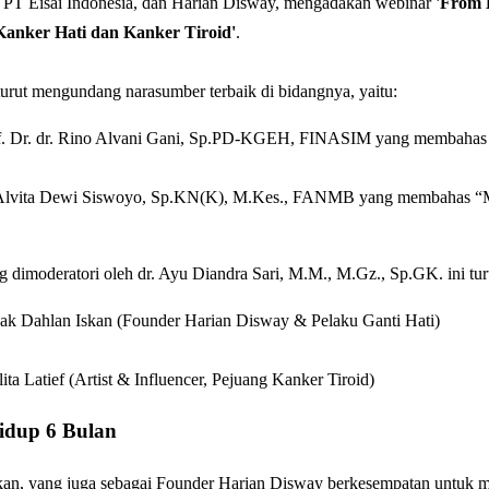
, PT Eisai Indonesia, dan Harian Disway, mengadakan webinar
'From 
Kanker Hati dan Kanker Tiroid'
.
turut mengundang narasumber terbaik di bidangnya, yaitu:
f. Dr. dr. Rino Alvani Gani, Sp.PD-KGEH, FINASIM yang membahas 
 Alvita Dewi Siswoyo, Sp.KN(K), M.Kes., FANMB yang membahas “Me
 dimoderatori oleh dr. Ayu Diandra Sari, M.M., M.Gz., Sp.GK. ini turu
ak Dahlan Iskan (Founder Harian Disway & Pelaku Ganti Hati)
ita Latief (Artist & Influencer, Pejuang Kanker Tiroid)
idup 6 Bulan
kan, yang juga sebagai Founder Harian Disway berkesempatan untuk m