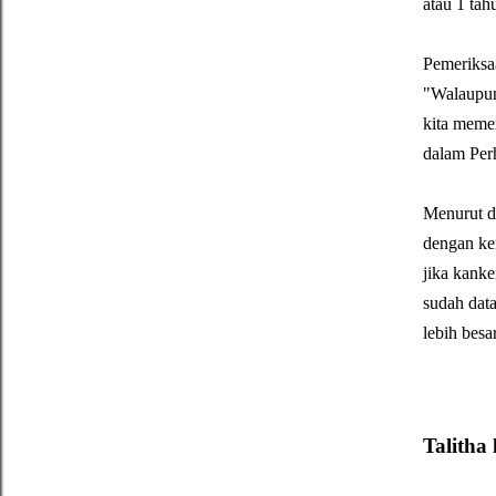
atau 1 tah
Pemeriksa
"Walaupun 
kita memer
dalam Perh
Menurut d
dengan ke
jika kanke
sudah data
lebih besa
Talitha 