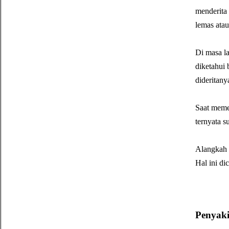
menderita
lemas ata
Di masa l
diketahui 
dideritany
Saat memer
ternyata s
Alangkah t
Hal ini di
Penyaki