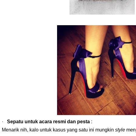
·
Sepatu untuk acara resmi dan pesta
:
Menarik nih, kalo u
ntuk kasus yang satu ini mungki
n
style
menj