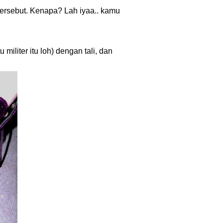
tersebut. Kenapa? Lah iyaa..
k
amu
 militer itu loh)
dengan tali, dan