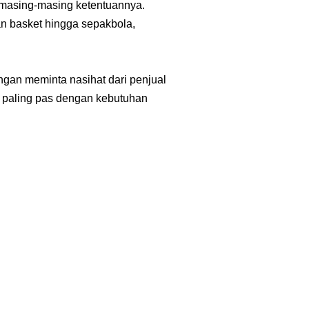
masing-masing ketentuanny
a.
dan basket hingga sepakbol
a,
ngan meminta nasihat dari penjual
 paling pas dengan kebutuhan