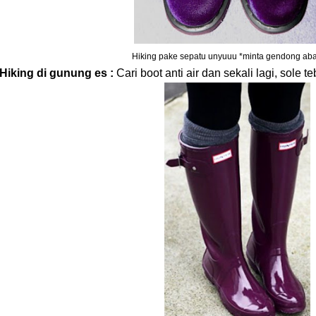
Hikin
g pake sepatu unyuuu *minta gendong ab
Hiking
di gunu
ng es :
Cari boot anti air
dan sekali lagi
, sole
te