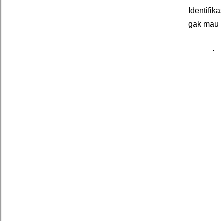
Identifik
gak mau 
·