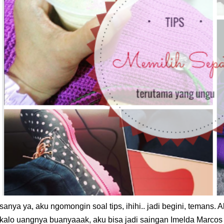
anya ya, aku ngomongin soal tips, ihihi.. jadi begini, temans. 
kalo uangnya buanya
aa
k, aku bisa jadi saingan Imelda
M
arcos