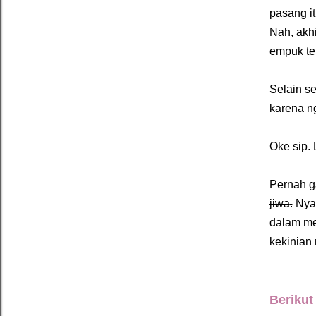
pasang it
Nah, akh
empuk ter
Selain se
karena ng
Oke sip. 
Pernah g
jiwa
.
Nyam
dalam me
kekinian 
Beriku