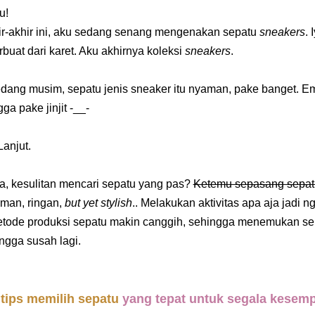
u!
ir-akhir ini, aku sedang senang mengenakan sepatu
sneakers
. 
buat dari karet. Aku akhirnya koleksi
sneakers
.
dang musim, sepatu jenis sneaker itu nyaman, pake banget. Eman
ga pake jinjit -__-
Lanjut.
a, kesulitan mencari sepatu yang pas?
Ketemu sepasang sepatu
an, ringan,
but yet stylish
.. Melakukan aktivitas apa aja jadi 
tode produksi sepatu makin canggih, sehingga menemukan se
ngga susah lagi.
t
tips memilih sepatu
yang tepat untuk segala kesemp