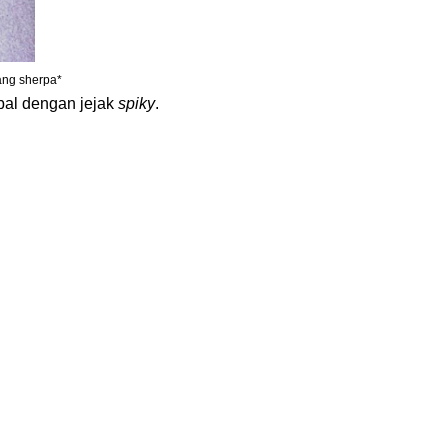
ang sherpa*
bal d
engan jejak
spiky
.