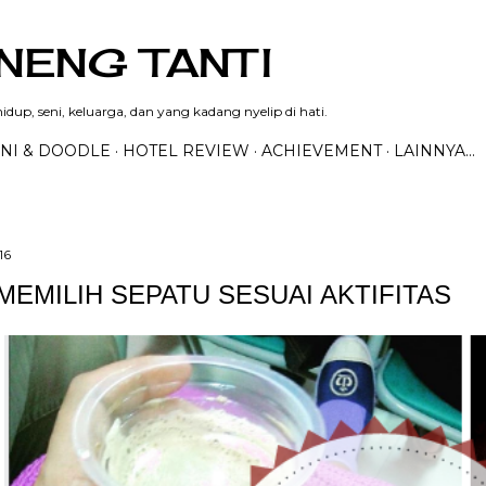
Langsung ke konten utama
NENG TANTI
dup, seni, keluarga, dan yang kadang nyelip di hati.
NI & DOODLE
HOTEL REVIEW
ACHIEVEMENT
LAINNYA…
16
 MEMILIH SEPATU SESUAI AKTIFITAS