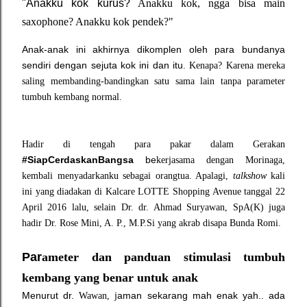
"Anakku kok kurus?
Anakku kok, n
gga bisa main
saxop
hone? A
nakku kok
pendek?
"
Anak-anak ini akhirnya dikomplen oleh para bundanya
sendiri dengan sejuta kok ini dan itu
. Kenapa? Karena
mereka
saling me
mbanding-bandingkan satu sama lain
tanpa parameter
tumbuh kembang normal.
Hadir di tengah para pakar dalam Gerakan
#SiapCerdaskanBangsa
be
kerja
sama dengan Morinaga,
kembali menyadarkan
ku sebagai orangtua. Apalagi,
talksho
w
kali
ini yang diadakan di K
alcare L
OTTE Shopping Avenu
e
tanggal 22
April 2016 lalu,
selain
Dr. dr. Ahmad Suryawan, SpA(K) juga
hadir
D
r. Rose Mini, A. P
., M.P
.
Si yang akrab disapa Bu
nda Romi.
Par
ameter dan panduan stimulasi tumbuh
kembang
yang benar untuk anak
Menurut dr.
aman sekarang mah enak yah..
ada
Wawan, j