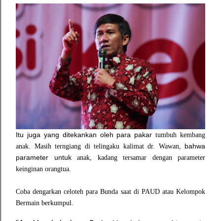
Itu juga yang ditekankan oleh para pakar
tumbuh kembang
bahwa
anak
. Masih terngiang di tel
i
ngaku kalimat dr. Wawan
,
parameter untuk
anak, kadang tersamar
dengan parameter
keinginan orangtua.
Coba
dengarkan celoteh para Bu
nda saat di PAUD atau K
el
ompok
Bermain
berkumpul.