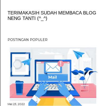
TERIMAKASIH SUDAH MEMBACA BLOG
NENG TANTI (^_^)
P
o
s
t
POSTINGAN POPULER
i
n
g
K
o
m
e
n
t
a
r
Mei 23, 2022