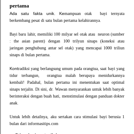
pertama
Ada satu fakta unik. Ke
mampuan otak bayi ternyata
berkembang
pesat di satu bulan pertama kelahirannya.
Bayi baru lahir,
memiliki 100 milyar sel otak atau neuron
(sumber
: the asian pa
rent)
dengan 100 trilyun sinaps (koneksi atau
jaringan
penghubung
antar sel otak)
yang mencapai 1000 tril
iun
sinaps di bulan pertama.
Kont
radiksi yang berlangsung umum
pada orangtua, s
aat bayi yang
tidur terbangun, orangtua malah berupaya meni
durkannya
kembali! Padahal,
bulan pertama ini menentukan saat optimal
sinaps terjalin. Di sini, dr. Wawan menyarankan untuk lebih banyak
berinteraksi dengan buah hati, menstimulasi dengan panduan dokter
anak.
Untuk lebih detailnya, aku sertakan cara sti
mulasi bayi
berusia
1
bu
lan dari informasitips.com