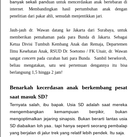
banyak sekali pan
duan
untuk mencerdaskan anak bertebaran di
internet. Membandingkan hasil pertumbuhan anak dengan
penelitian dari
pakar ahli
, semudah menjentikkan jari.
Jauh-jauh dr. Wawan datang ke Jakarta dari Surabaya, untuk
memberikan
pemahaman pada para
Bunda di Jakarta.
Sebagai
Ketua Divisi Tumbuh Kembang Anak dan Remaja, Departemen
Ilmu Kesehatan Anak, RSUD Dr. Soetomo / FK Unair, dr
. Wawan
sangat
concern
pada
curahan hati para Bunda. S
ambil berseloroh,
beliau
mengatakan, satu sesi pertemuan dengannya itu bisa
berlangsung 1,5 hingg
a 2
ja
m!
Bena
rkah kecerdasan anak berkembang pesa
t
saat masuk
SD?
Ternyata salah, ibu bapak. Usia SD adalah saat mereka
mengembangkan kemampuan berpikir, bukan
mengoptimalkan jejaring sinapsis. Bukan berarti lantas usia
SD diabaikan loh yaa.. tapi hanya seperti seorang pembalap
yang berjalan di jalur trek yang relatif lebih pendek. Itu saja.