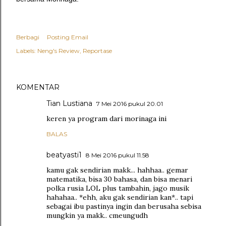
Berbagi
Posting Email
Labels:
Neng's Review
Reportase
KOMENTAR
Tian Lustiana
7 Mei 2016 pukul 20.01
keren ya program dari morinaga ini
BALAS
beatyasti1
8 Mei 2016 pukul 11.58
kamu gak sendirian makk... hahhaa.. gemar
matematika, bisa 30 bahasa, dan bisa menari
polka rusia LOL plus tambahin, jago musik
hahahaa.. *ehh, aku gak sendirian kan*.. tapi
sebagai ibu pastinya ingin dan berusaha sebisa
mungkin ya makk.. cmeungudh