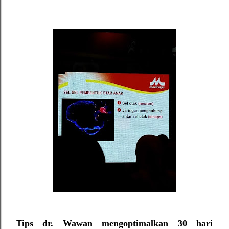
T
ips d
r. Wawan mengoptima
lkan 30 hari