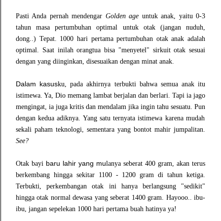
Pasti Anda
pernah mendengar
Go
l
de
n age
untuk anak, yaitu
0-3
tahun masa
pertumbuhan optimal untuk otak
(jangan nud
uh,
dong..)
Tepat. 1000 hari pertama pertu
mbuhan otak anak adalah
optimal. Saat inilah orangtua bisa "men
yetel
" sirkuit otak ses
uai
dengan yang diinginkan
, disesuaikan dengan minat anak
.
Dalam kasus
ku, pada akhirnya terbuk
ti bahwa semua anak itu
istimewa. Ya, Dio memang lambat berjalan dan berlari. Tapi ia jago
mengingat, ia juga kritis dan mendalam jika ingin tahu sesuat
u. Pun
dengan
kedua adiknya. Yang satu ternyata istimewa karena
mudah
sekali
paham
teknologi, sement
a
ra yang bonto
t
mahir jumpalitan.
See?
baru lahir yang mu
Otak bayi
lanya seberat 400 gram, akan terus
berkembang hingga
sekitar 1100 - 1200 gram di tahun ketiga.
Terbu
kti,
perkembangan otak ini hanya berlangsung "sedi
kit"
hingga otak normal dewasa yang seberat 1400 gram. Hayooo.. ibu-
ibu, jangan sepelekan
1000 hari pert
ama buah hatinya ya!