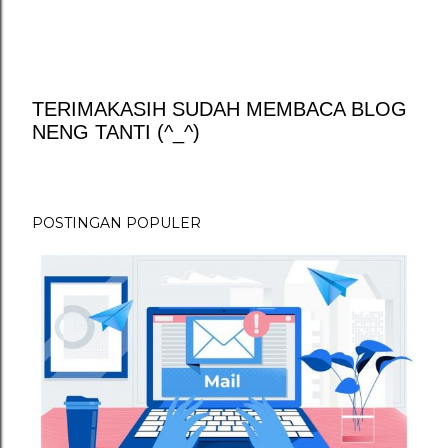
TERIMAKASIH SUDAH MEMBACA BLOG
NENG TANTI (^_^)
P
o
s
t
POSTINGAN POPULER
i
n
g
K
o
m
e
n
t
a