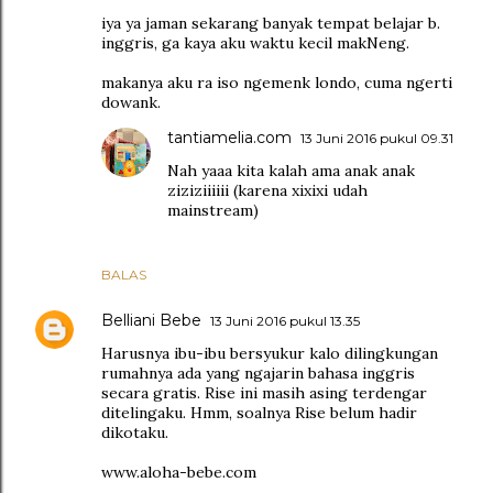
iya ya jaman sekarang banyak tempat belajar b.
inggris, ga kaya aku waktu kecil makNeng.
makanya aku ra iso ngemenk londo, cuma ngerti
dowank.
tantiamelia.com
13 Juni 2016 pukul 09.31
Nah yaaa kita kalah ama anak anak
ziziziiiiii (karena xixixi udah
mainstream)
BALAS
Belliani Bebe
13 Juni 2016 pukul 13.35
Harusnya ibu-ibu bersyukur kalo dilingkungan
rumahnya ada yang ngajarin bahasa inggris
secara gratis. Rise ini masih asing terdengar
ditelingaku. Hmm, soalnya Rise belum hadir
dikotaku.
www.aloha-bebe.com