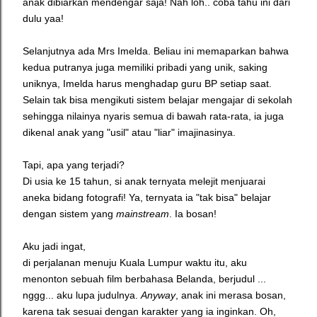
anak dibiarkan mendengar saja! Nah loh.. coba tahu ini dari
dulu yaa!
Selanjutnya ada Mrs Imelda. Beliau ini memaparkan bahwa
kedua putranya juga memiliki pribadi yang unik, saking
uniknya, Imelda harus menghadap guru BP setiap saat.
Selain tak bisa mengikuti sistem belajar mengajar di sekolah
sehingga nilainya nyaris semua di bawah rata-rata, ia juga
dikenal anak yang "usil" atau "liar" imajinasinya.
Tapi, apa yang terjadi?
Di usia ke 15 tahun, si anak ternyata melejit menjuarai
aneka bidang fotografi! Ya, ternyata ia "tak bisa" belajar
dengan sistem yang
mainstream
. Ia bosan!
Aku jadi ingat,
di perjalanan menuju Kuala Lumpur waktu itu, aku
menonton sebuah film berbahasa Belanda, berjudul ...
nggg... aku lupa judulnya.
Anyway
, anak ini merasa bosan,
karena tak sesuai dengan karakter yang ia inginkan. Oh,