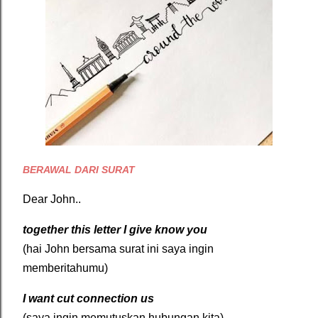
BERAWAL DARI SURAT
Dear John..
together this letter I give know you
(hai John bersama surat ini saya ingin
memberitahumu)
I want cut connection us
(saya ingin memutuskan hubungan kita)