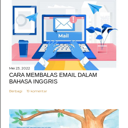
g
K
o
m
e
n
t
a
r
Mei 23, 2022
CARA MEMBALAS EMAIL DALAM
BAHASA INGGRIS
Berbagi
19 komentar