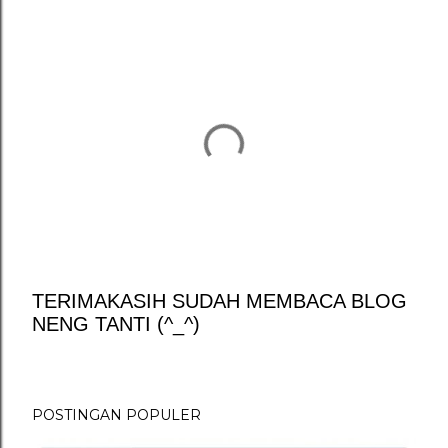
TERIMAKASIH SUDAH MEMBACA BLOG
NENG TANTI (^_^)
P
o
s
t
POSTINGAN POPULER
i
n