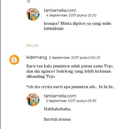
:3
tantiamelia.com
4 September 2017 pukul 21.20
kenapa? Minta dipites ya yang nulis
hihhiihiiiii
BALAS
kidemang
5 September 2017 pukul 00.01
Baru tau kalo juminten udah putus sama Tejo,
dan dia ngincer buleleng yang lebih kekinian
dibanding Tejo.
*eh itu cerita surti apa juminten sih... hi hi hi...
tantiamelia.com
5 September 2017 pukul 05.39
Hahhahahaha..
Surttiii ituuuu