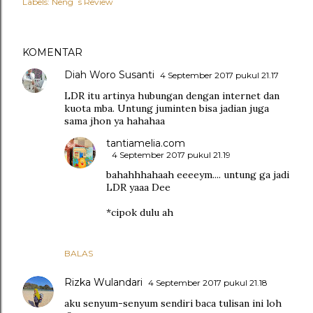
Labels:
Neng`s Review
KOMENTAR
Diah Woro Susanti
4 September 2017 pukul 21.17
LDR itu artinya hubungan dengan internet dan
kuota mba. Untung juminten bisa jadian juga
sama jhon ya hahahaa
tantiamelia.com
4 September 2017 pukul 21.19
bahahhhahaah eeeeym.... untung ga jadi
LDR yaaa Dee
*cipok dulu ah
BALAS
Rizka Wulandari
4 September 2017 pukul 21.18
aku senyum-senyum sendiri baca tulisan ini loh